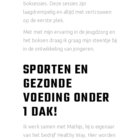
boksessies. Deze sessies zijn
laagdrempelig en altijd met vertrouwen
op de eerste plek.
Met met mijn ervaring in de jeugdzorg en
het boksen draag ik graag mijn steentje bij
in de ontwikkeling van jongeren.
SPORTEN EN
GEZONDE
VOEDING ONDER
1 DAK!
Ik werk samen met Mathijs, hij is eigenaar
van het bedrijf Healthy Way. Hier worden