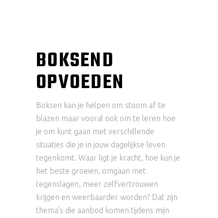
BOKSEND
OPVOEDEN
Boksen kan je helpen om stoom af te
blazen maar vooral ook om te leren hoe
je om kunt gaan met verschillende
situaties die je in jouw dagelijkse leven
tegenkomt. Waar ligt je kracht, hoe kun je
het beste groeien, omgaan met
tegenslagen, meer zelfvertrouwen
krijgen en weerbaarder worden? Dat zijn
thema’s die aanbod komen tijdens mijn